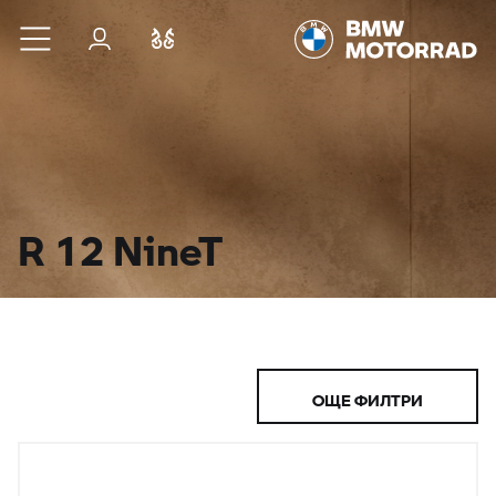
Към основното съдържание
Вход
Cравнете
R 12 NineT
ОЩЕ ФИЛТРИ