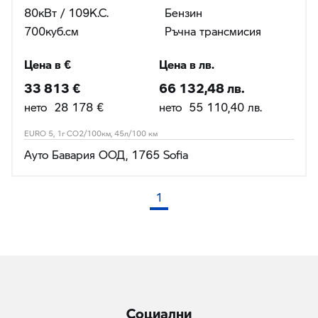
80кВт / 109К.С.
Бензин
700куб.cм
Ръчна трансмисия
Цена в €
Цена в лв.
33 813 €
66 132,48 лв.
нето 28 178 €
нето 55 110,40 лв.
EURO 5, 1г CO2/100км, 45л/100 км
Ауто Бавария ООД, 1765 Sofia
1
(текуща страница)
Социални