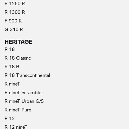
R 1250 R
R 1300 R
F 900 R
G 310 R
HERITAGE
R 18
R 18 Classic
R 18 B
R 18 Transcontinental
R nineT
R nineT Scrambler
R nineT Urban G/S
R nineT Pure
R 12
(актуални)
R 12 nineT