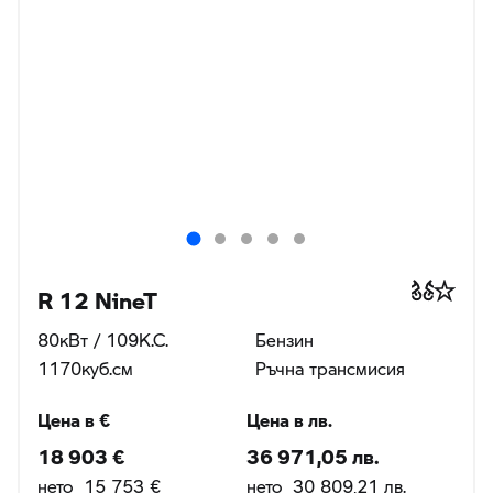
R 12 NineT
80кВт / 109К.С.
Бензин
1170куб.cм
Ръчна трансмисия
Цена в €
Цена в лв.
18 903 €
36 971,05 лв.
нето 15 753 €
нето 30 809,21 лв.