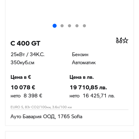
C 400 GT
25кВт / 34К.С.
Бензин
350куб.cм
Автоматик
Цена в €
Цена в лв.
10 078 €
19 710,85 лв.
нето 8 398 €
нето 16 425,71 лв.
EURO 5, 83г CO2/100км, 3.6л/100 км
Ауто Бавария ООД, 1765 Sofia