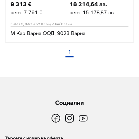
9 313 €
18 214,64 лв.
нето 7 761 €
нето 15 178,87 лв.
EURO 5, 83г CO2/100км, 3.6л/100 км
М Кар Варна ООД, 9023 Варна
1
(текуща страница)
Социални
Търсете с номер на оферта