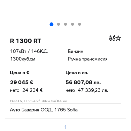
R 1300 RT
107кВт / 146К.С.
Бензин
1300куб.cм
Ръчна трансмисия
Цена в €
Цена в лв.
29 045 €
56 807,08 лв.
нето 24 204 €
нето 47 339,23 лв.
EURO 5, 115г CO2/100км, 5л/100 км
Ауто Бавария ООД, 1765 Sofia
1