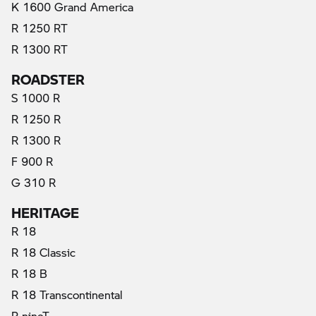
K 1600 Grand America
R 1250 RT
(актуални)
R 1300 RT
ROADSTER
S 1000 R
R 1250 R
R 1300 R
F 900 R
G 310 R
HERITAGE
R 18
R 18 Classic
R 18 B
R 18 Transcontinental
R nineT