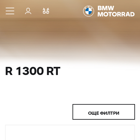
Към основното съдържание
Вход
Cравнете
R 1300 RT
ОЩЕ ФИЛТРИ