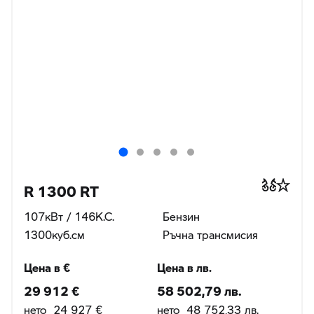
R 1300 RT
107кВт / 146К.С.
Бензин
1300куб.cм
Ръчна трансмисия
Цена в €
Цена в лв.
29 912 €
58 502,79 лв.
нето 24 927 €
нето 48 752,33 лв.