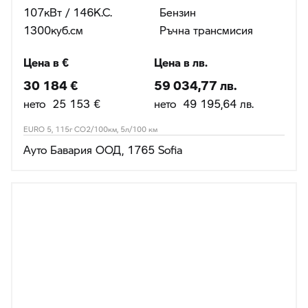
107кВт / 146К.С.
Бензин
1300куб.cм
Ръчна трансмисия
Цена в €
Цена в лв.
30 184 €
59 034,77 лв.
нето 25 153 €
нето 49 195,64 лв.
EURO 5, 115г CO2/100км, 5л/100 км
Ауто Бавария ООД, 1765 Sofia