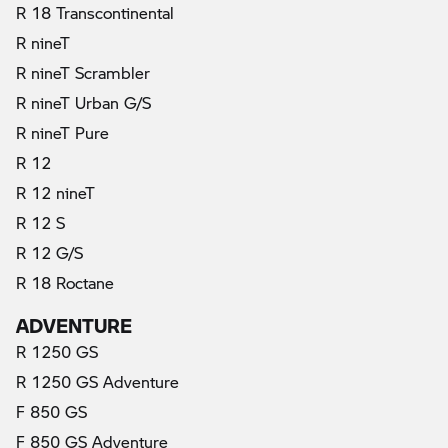
R 18 Transcontinental
R nineT
R nineT Scrambler
R nineT Urban G/S
R nineT Pure
R 12
R 12 nineT
R 12 S
R 12 G/S
R 18 Roctane
ADVENTURE
R 1250 GS
R 1250 GS Adventure
F 850 GS
(актуални)
F 850 GS Adventure