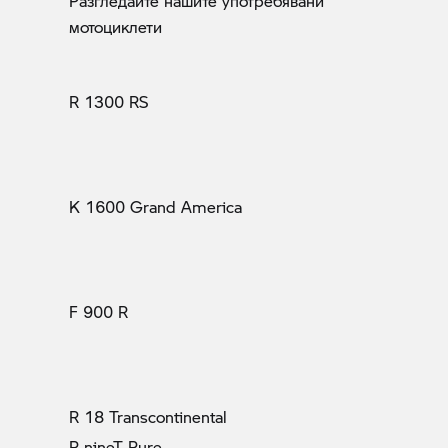
Разгледайте нашите употребявани
мотоциклети
R 1300 RS
K 1600 Grand America
F 900 R
R 18 Transcontinental
R nineT Pure