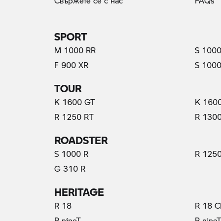
Свържете се с нас
FAQs
SPORT
M 1000 RR
S 1000
F 900 XR
S 1000
TOUR
K 1600 GT
K 160
R 1250 RT
R 130
ROADSTER
S 1000 R
R 1250
G 310 R
HERITAGE
R 18
R 18 C
R nineT
R nine