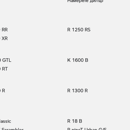
Намерете дилър
 RR
R 1250 RS
 XR
0 GTL
K 1600 B
0 RT
 R
R 1300 R
lassic
R 18 B
T Scrambler
R nineT Urban G/S