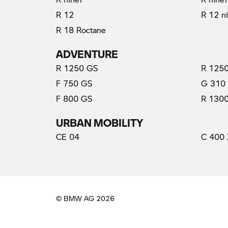
R 12
R 12 n
R 18 Roctane
ADVENTURE
(актуални)
R 1250 GS
R 1250
F 750 GS
G 310
F 800 GS
R 130
URBAN MOBILITY
CE 04
C 400 
© BMW AG 2026