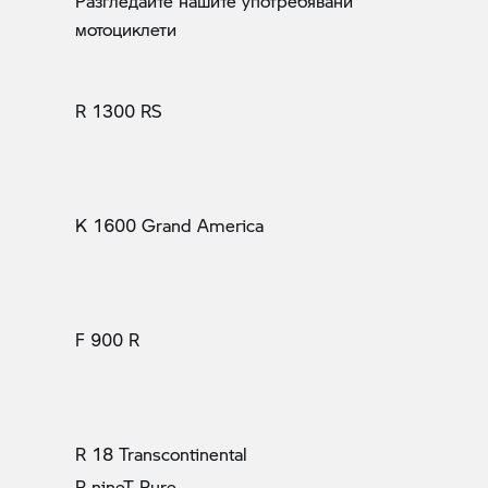
Разгледайте нашите употребявани
мотоциклети
R 1300 RS
K 1600 Grand America
F 900 R
R 18 Transcontinental
R nineT Pure