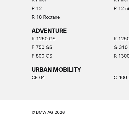
R 12
R 12 n
R 18 Roctane
ADVENTURE
R 1250 GS
R 1250
F 750 GS
G 310
F 800 GS
R 130
URBAN MOBILITY
CE 04
C 400 
© BMW AG 2026