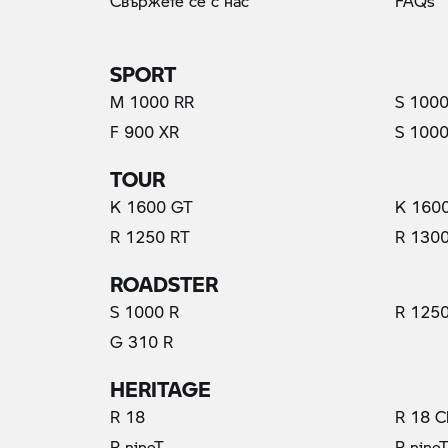
Свържете се с нас
FAQs
SPORT
M 1000 RR
S 1000
F 900 XR
S 1000
TOUR
(актуални)
K 1600 GT
K 160
R 1250 RT
R 130
ROADSTER
S 1000 R
R 1250
G 310 R
HERITAGE
R 18
R 18 C
R nineT
R nine