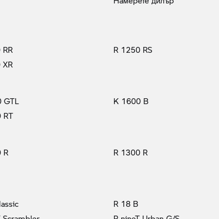
Намерете дилър
 RR
R 1250 RS
 XR
0 GTL
K 1600 B
0 RT
 R
R 1300 R
lassic
R 18 B
T Scrambler
R nineT Urban G/S