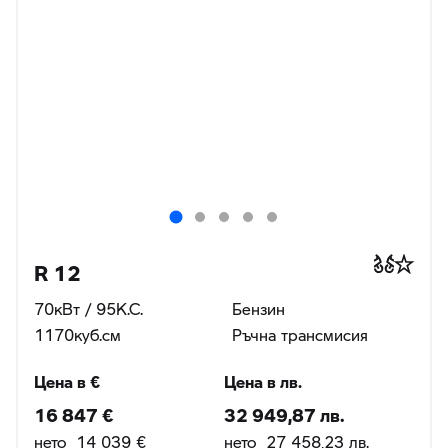
R 12
70кВт / 95К.С.
Бензин
1170куб.cм
Ръчна трансмисия
Цена в €
Цена в лв.
16 847 €
32 949,87 лв.
нето 14 039 €
нето 27 458,23 лв.