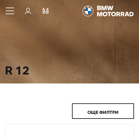
Към основното съдържание
Вход
Cравнете
R 12
ОЩЕ ФИЛТРИ