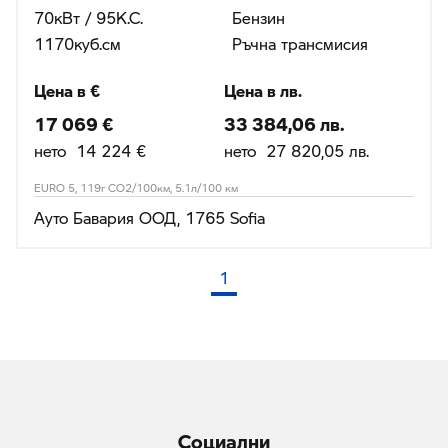
70кВт / 95К.С.
Бензин
1170куб.cм
Ръчна трансмисия
Цена в €
Цена в лв.
17 069 €
33 384,06 лв.
нето 14 224 €
нето 27 820,05 лв.
EURO 5, 119г CO2/100км, 5.1л/100 км
Ауто Бавария ООД, 1765 Sofia
1
(текуща страница)
Социални