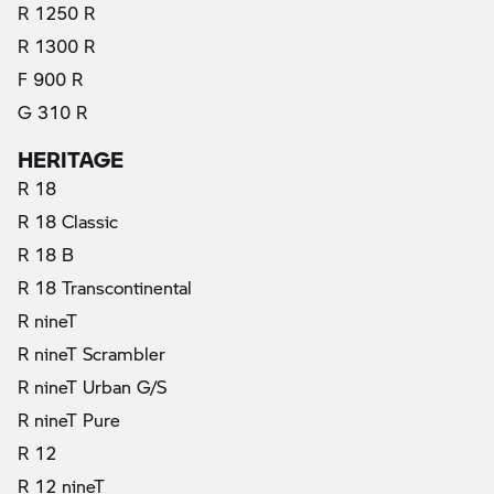
R 1250 R
R 1300 R
F 900 R
G 310 R
HERITAGE
R 18
R 18 Classic
R 18 B
R 18 Transcontinental
R nineT
R nineT Scrambler
R nineT Urban G/S
R nineT Pure
(актуални)
R 12
R 12 nineT