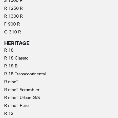
S 1000 R
R 1250 R
R 1300 R
F 900 R
G 310 R
HERITAGE
R 18
R 18 Classic
R 18 B
R 18 Transcontinental
R nineT
R nineT Scrambler
R nineT Urban G/S
R nineT Pure
R 12