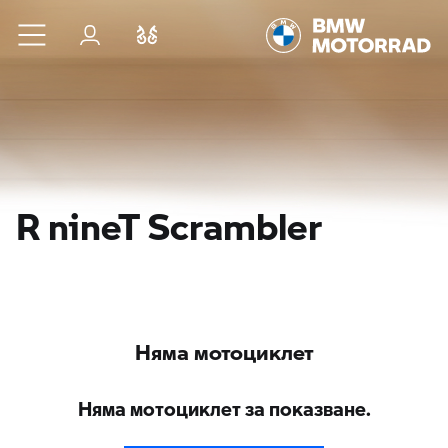
Към основното съдържание
Вход
Cравнете
R nineT Scrambler
Няма мотоциклет
Няма мотоциклет за показване.