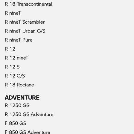
R 18 Transcontinental
R nineT
(актуални)
R nineT Scrambler
R nineT Urban G/S
R nineT Pure
R 12
R 12 nineT
R 12 S
R 12 G/S
R 18 Roctane
ADVENTURE
R 1250 GS
R 1250 GS Adventure
F 850 GS
F 850 GS Adventure