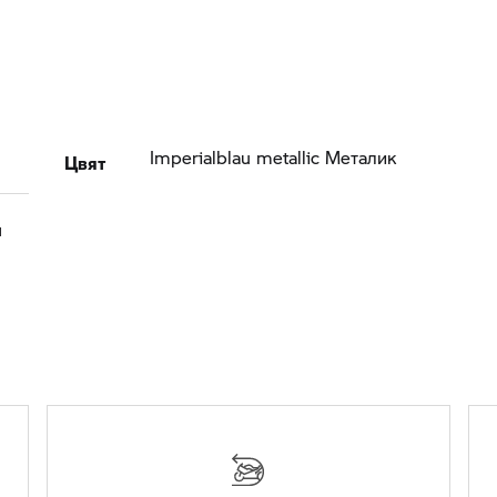
Цвят
Imperialblau metallic Meталик
н