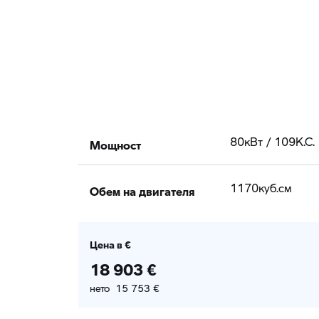
Мощност
80кВт / 109К.С.
Обем на двигателя
1170куб.cм
Цена в €
18 903 €
нето 15 753 €