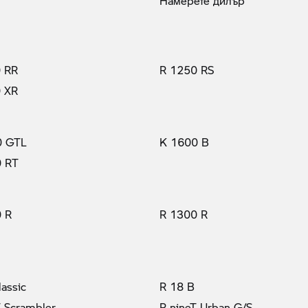
Намерете дилър
 RR
R 1250 RS
 XR
0 GTL
K 1600 B
0 RT
 R
R 1300 R
lassic
R 18 B
T Scrambler
R nineT Urban G/S