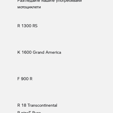
Разгледайте нашите употребявани
мотоциклети
R 1300 RS
K 1600 Grand America
F 900 R
R 18 Transcontinental
R nineT Pure