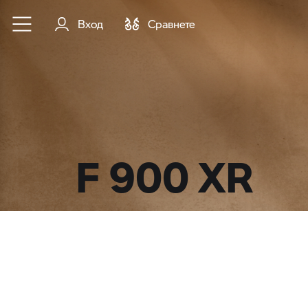
Към основното съдържание
Вход
Cравнете
F 900 XR