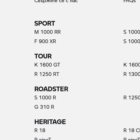
Свържете се с нас
FAQs
SPORT
M 1000 RR
S 1000
(актуални)
F 900 XR
S 1000
TOUR
K 1600 GT
K 160
R 1250 RT
R 130
ROADSTER
S 1000 R
R 1250
G 310 R
HERITAGE
R 18
R 18 C
R nineT
R nine