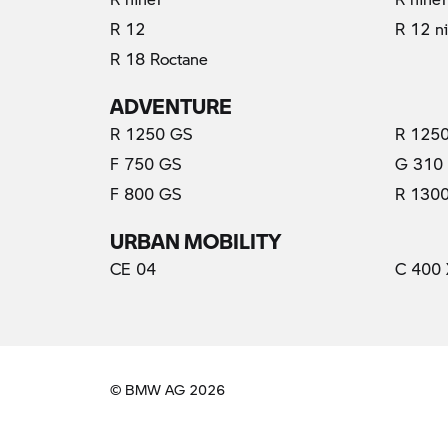
R 12
R 12 n
R 18 Roctane
ADVENTURE
R 1250 GS
R 1250
F 750 GS
G 310
F 800 GS
R 130
URBAN MOBILITY
CE 04
C 400 
© BMW AG 2026