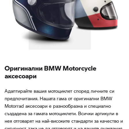
Oригинални BMW Motorcycle
аксесоари
Адаптирайте вашия мотоциклет според личните си
предпочитания. Нашата гама от оригинални BMW
Motorrad аксесоари е разнообразна и специално
създадена за гамата мотоциклети. Всички артикули в
нея отговарят на най-високите стандарти за качество и
сигурност, така че да отговорят и на вашите очаквания.