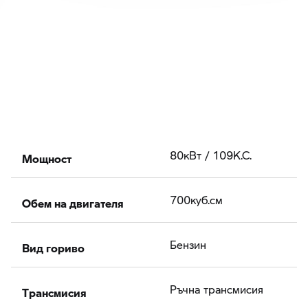
Мощност
80кВт / 109К.С.
Обем на двигателя
700куб.cм
Вид гориво
Бензин
Tрансмисия
Ръчна трансмисия