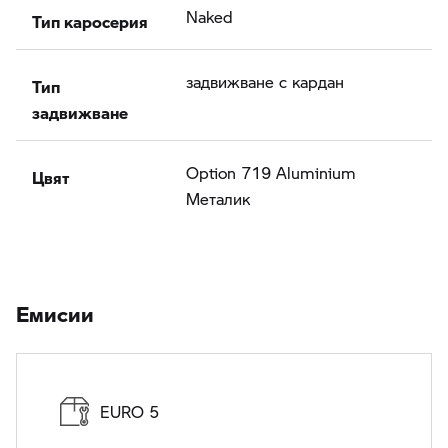
Тип каросерия
Naked
Тип
задвижване с кардан
задвижване
Цвят
Option 719 Aluminium
Meталик
Eмисии
EURO 5