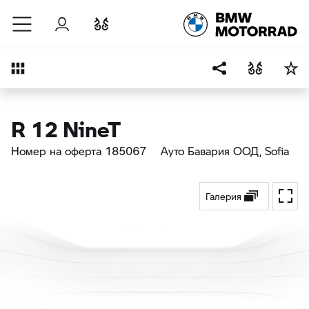
Към основното съдържание
Вход
Cравнете
Преглед
R 12 NineT
Номер на оферта 185067
Ауто Бавария ООД
, Sofia
Галерия
Toggl