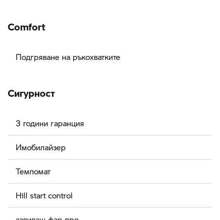
Comfort
Подгряване на ръкохватките
Сигурност
3 години гаранция
Имобилайзер
Темпомат
Hill start control
завиващ фар про