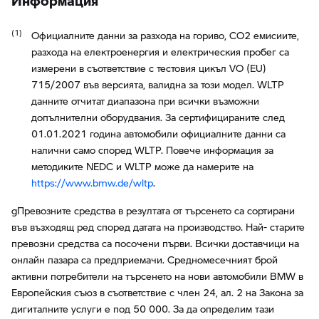
Официалните данни за разхода на гориво, CO2 емисиите,
разхода на електроенергия и електрическия пробег са
измерени в съответствие с тестовия цикъл VO (EU)
715/2007 във версията, валидна за този модел. WLTP
данните отчитат диапазона при всички възможни
допълнителни оборудвания. За сертифицираните след
01.01.2021 година автомобили официалните данни са
налични само според WLTP. Повече информация за
методиките NEDC и WLTP може да намерите на
https://www.bmw.de/wltp
.
gПревозните средства в резултата от търсенето са сортирани
във възходящ ред според датата на производство. Най- старите
превозни средства са посочени първи. Всички доставчици на
онлайн пазара са предприемачи. Средномесечният брой
активни потребители на търсенето на нови автомобили BMW в
Европейския съюз в съответствие с член 24, ал. 2 на Закона за
дигиталните услуги е под 50 000. За да определим тази