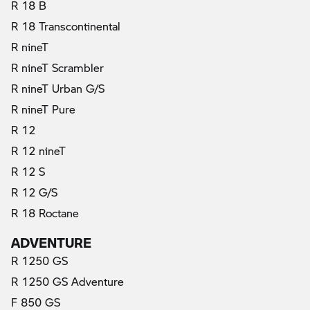
R 18 B
R 18 Transcontinental
R nineT
R nineT Scrambler
R nineT Urban G/S
R nineT Pure
R 12
R 12 nineT
R 12 S
R 12 G/S
R 18 Roctane
ADVENTURE
R 1250 GS
R 1250 GS Adventure
F 850 GS