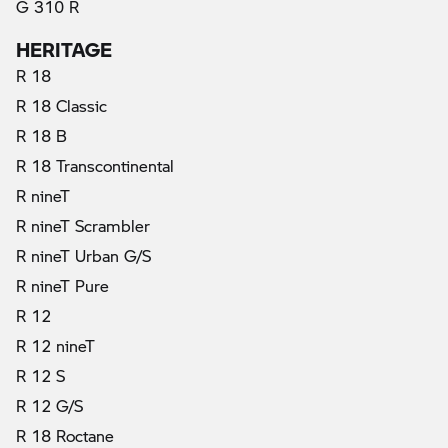
G 310 R
HERITAGE
R 18
R 18 Classic
R 18 B
R 18 Transcontinental
R nineT
R nineT Scrambler
R nineT Urban G/S
R nineT Pure
R 12
R 12 nineT
R 12 S
R 12 G/S
R 18 Roctane