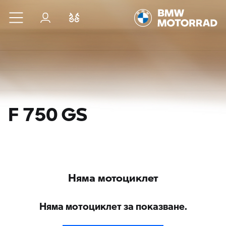
Към основното съдържание
Вход
Cравнете
F 750 GS
Няма мотоциклет
Няма мотоциклет за показване.