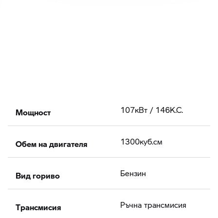
Мощност
107кВт / 146К.С.
Обем на двигателя
1300куб.cм
Вид гориво
Бензин
Tрансмисия
Ръчна трансмисия