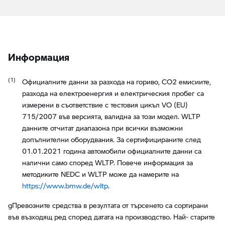
Информация
Официалните данни за разхода на гориво, CO2 емисиите,
разхода на електроенергия и електрическия пробег са
измерени в съответствие с тестовия цикъл VO (EU)
715/2007 във версията, валидна за този модел. WLTP
данните отчитат диапазона при всички възможни
допълнителни оборудвания. За сертифицираните след
01.01.2021 година автомобили официалните данни са
налични само според WLTP. Повече информация за
методиките NEDC и WLTP може да намерите на
https://www.bmw.de/wltp
.
gПревозните средства в резултата от търсенето са сортирани
във възходящ ред според датата на производство. Най- старите