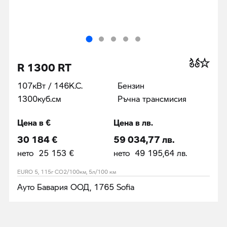
R 1300 RT
107кВт / 146К.С.
Бензин
1300куб.cм
Ръчна трансмисия
Цена в €
Цена в лв.
30 184 €
59 034,77 лв.
нето 25 153 €
нето 49 195,64 лв.
EURO 5, 115г CO2/100км, 5л/100 км
Ауто Бавария ООД, 1765 Sofia