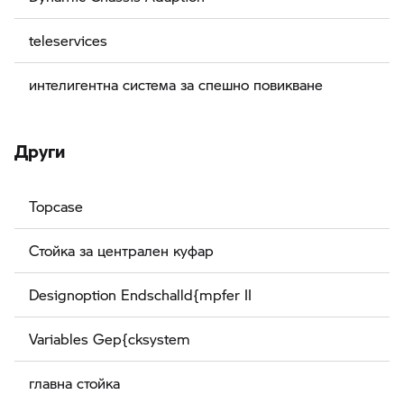
teleservices
интелигентна система за спешно повикване
Други
Topcase
Стойка за централен куфар
Designoption Endschalld{mpfer II
Variables Gep{cksystem
главна стойка