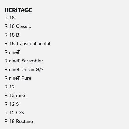
HERITAGE
R 18
R 18 Classic
R 18 B
R 18 Transcontinental
R nineT
R nineT Scrambler
R nineT Urban G/S
R nineT Pure
R 12
R 12 nineT
R 12 S
R 12 G/S
R 18 Roctane