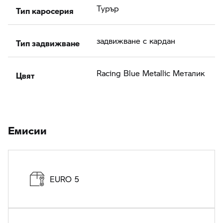
Тип каросерия
Турър
Тип задвижване
задвижване с кардан
Цвят
Racing Blue Metallic Meталик
Eмисии
EURO 5