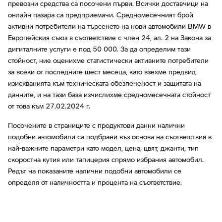
превозни средства са посочени първи. Всички доставчици на
онлайн пазара са предприемачи. Средномесечният брой
активни потребители на търсенето на нови автомобили BMW в
Европейския съюз в съответствие с член 24, ал. 2 на Закона за
дигиталните услуги е под 50 000. За да определим тази
стойност, ние оценихме статистически активните потребители
за всеки от последните шест месеца, като взехме предвид
изискванията към техническата обезпеченост и защитата на
данните, и на тази база изчислихме средномесечната стойност
от това към 27.02.2024 г.
Посочените в страниците с продуктови данни налични
подобни автомобили са подбрани въз основа на съответствия в
най-важните параметри като модел, цена, цвят, джанти, тип
скоростна кутия или тапицерия спрямо избрания автомобил.
Редът на показаните налични подобни автомобили се
определя от наличността и процента на съответствие.