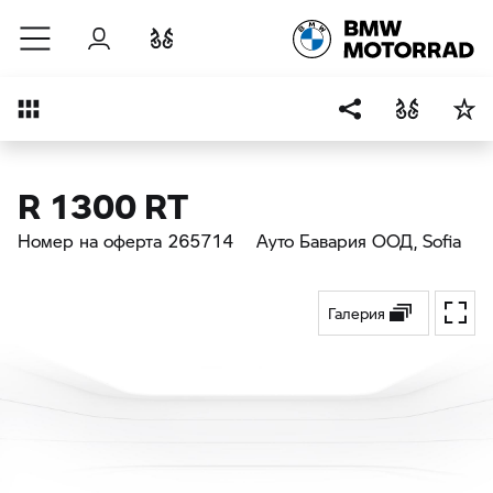
Към основното съдържание
Вход
Cравнете
Преглед
R 1300 RT
Номер на оферта 265714
Ауто Бавария ООД
, Sofia
Галерия
Toggl