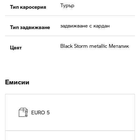
Тип каросерия
Турър
Тип задвижване
задвижване с кардан
Цвят
Black Storm metallic Meталик
Eмисии
EURO 5