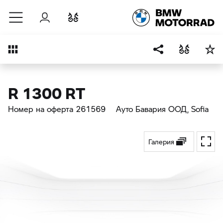
Към основното съдържание
Вход
Cравнете
Преглед
R 1300 RT
Номер на оферта 261569
Ауто Бавария ООД
, Sofia
Галерия
Toggl