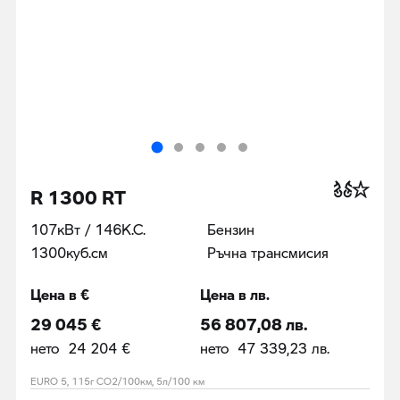
R 1300 RT
107кВт / 146К.С.
Бензин
1300куб.cм
Ръчна трансмисия
Цена в €
Цена в лв.
29 045 €
56 807,08 лв.
нето 24 204 €
нето 47 339,23 лв.
EURO 5, 115г CO2/100км, 5л/100 км