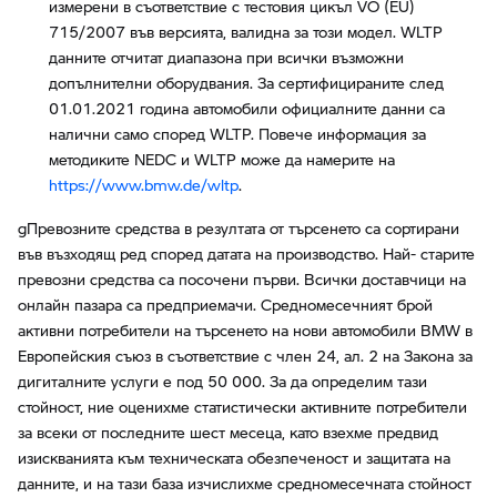
измерени в съответствие с тестовия цикъл VO (EU)
715/2007 във версията, валидна за този модел. WLTP
данните отчитат диапазона при всички възможни
допълнителни оборудвания. За сертифицираните след
01.01.2021 година автомобили официалните данни са
налични само според WLTP. Повече информация за
методиките NEDC и WLTP може да намерите на
https://www.bmw.de/wltp
.
gПревозните средства в резултата от търсенето са сортирани
във възходящ ред според датата на производство. Най- старите
превозни средства са посочени първи. Всички доставчици на
онлайн пазара са предприемачи. Средномесечният брой
активни потребители на търсенето на нови автомобили BMW в
Европейския съюз в съответствие с член 24, ал. 2 на Закона за
дигиталните услуги е под 50 000. За да определим тази
стойност, ние оценихме статистически активните потребители
за всеки от последните шест месеца, като взехме предвид
изискванията към техническата обезпеченост и защитата на
данните, и на тази база изчислихме средномесечната стойност