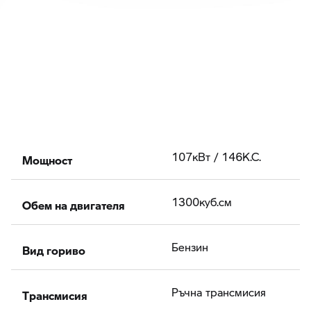
Мощност
107кВт / 146К.С.
Обем на двигателя
1300куб.cм
Вид гориво
Бензин
Tрансмисия
Ръчна трансмисия