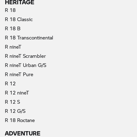
HERITAGE
R 18
R 18 Classic
R 18 B
R 18 Transcontinental
R nineT
R nineT Scrambler
R nineT Urban G/S
R nineT Pure
R 12
R 12 nineT
R 12 S
R 12 G/S
R 18 Roctane
ADVENTURE