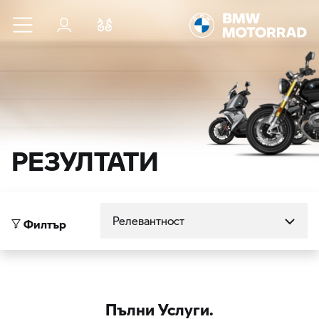
Към основното съдържание
Вход
Cравнете
РЕЗУЛТАТИ
Сортиране по
Филтър
Пълни Услуги.