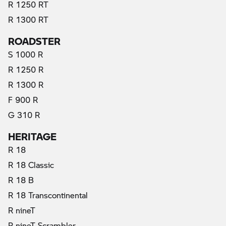
R 1250 RT
R 1300 RT
ROADSTER
S 1000 R
R 1250 R
R 1300 R
F 900 R
G 310 R
HERITAGE
R 18
R 18 Classic
R 18 B
R 18 Transcontinental
R nineT
R nineT Scrambler