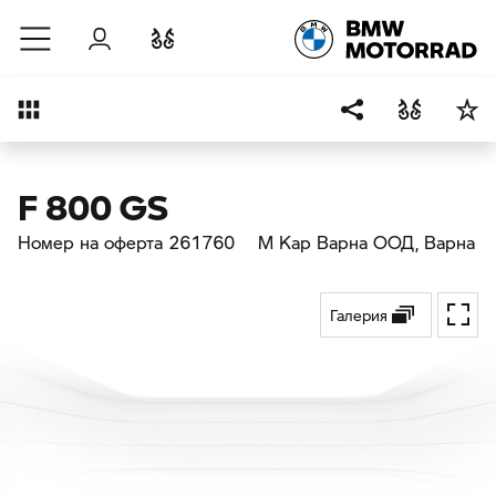
Към основното съдържание
Вход
Cравнете
Преглед
F 800 GS
Номер на оферта 261760
М Кар Варна ООД
, Варна
Галерия
Toggl