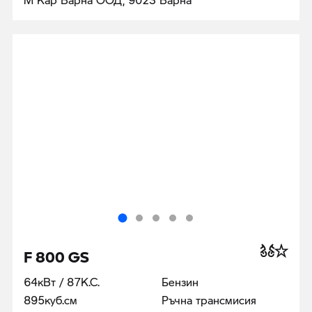
F 800 GS
64кВт / 87К.С.
Бензин
895куб.cм
Ръчна трансмисия