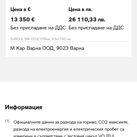
Цена в €
Цена в лв.
13 350 €
26 110,33 лв.
Без приспадане на ДДС
Без приспадане на ДДС
EURO 5, 99г CO2/100км, 4.3л/100 км
М Кар Варна ООД, 9023 Варна
Информация
Официалните данни за разхода на гориво, CO2 емисиите,
разхода на електроенергия и електрическия пробег са
измерени в съответствие с тестовия цикъл VO (EU)