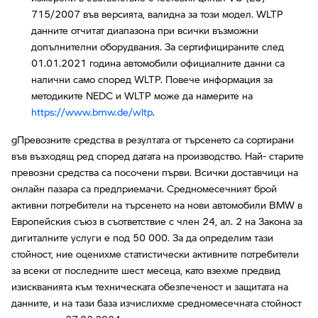
715/2007 във версията, валидна за този модел. WLTP
данните отчитат диапазона при всички възможни
допълнителни оборудвания. За сертифицираните след
01.01.2021 година автомобили официалните данни са
налични само според WLTP. Повече информация за
методиките NEDC и WLTP може да намерите на
https://www.bmw.de/wltp
.
gПревозните средства в резултата от търсенето са сортирани
във възходящ ред според датата на производство. Най- старите
превозни средства са посочени първи. Всички доставчици на
онлайн пазара са предприемачи. Средномесечният брой
активни потребители на търсенето на нови автомобили BMW в
Европейския съюз в съответствие с член 24, ал. 2 на Закона за
дигиталните услуги е под 50 000. За да определим тази
стойност, ние оценихме статистически активните потребители
за всеки от последните шест месеца, като взехме предвид
изискванията към техническата обезпеченост и защитата на
данните, и на тази база изчислихме средномесечната стойност