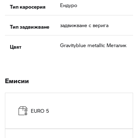
Тип каросерия
Ендуро
Тип задвижване
задвижване с верига
Цвят
Gravityblue metallic Meталик
Eмисии
EURO 5