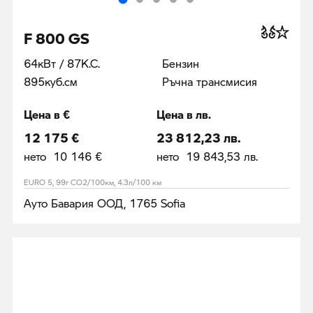
F 800 GS
64кВт / 87К.С.
Бензин
895куб.cм
Ръчна трансмисия
Цена в €
Цена в лв.
12 175 €
23 812,23 лв.
нето 10 146 €
нето 19 843,53 лв.
EURO 5, 99г CO2/100км, 4.3л/100 км
Ауто Бавария ООД, 1765 Sofia