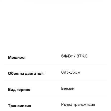
Мощност
64кВт / 87К.С.
Обем на двигателя
895куб.cм
Вид гориво
Бензин
Tрансмисия
Ръчна трансмисия