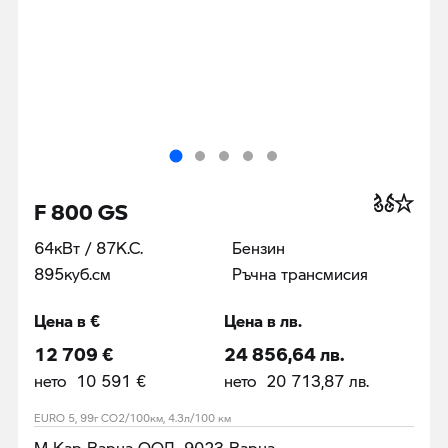
F 800 GS
64кВт / 87К.С.
Бензин
895куб.cм
Ръчна трансмисия
Цена в €
Цена в лв.
12 709 €
24 856,64 лв.
нето 10 591 €
нето 20 713,87 лв.
EURO 5, 99г CO2/100км, 4.3л/100 км
М Кар Варна ООД, 9023 Варна