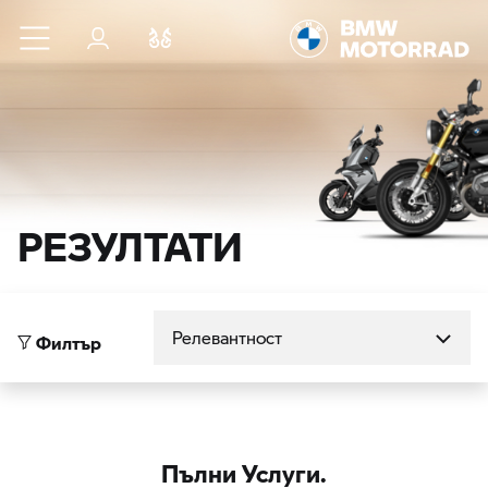
Към основното съдържание
Вход
Cравнете
РЕЗУЛТАТИ
Сортиране по
Филтър
Пълни Услуги.