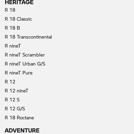
HERITAGE
R 18
R 18 Classic
R 18 B
R 18 Transcontinental
R nineT
R nineT Scrambler
R nineT Urban G/S
R nineT Pure
R 12
R 12 nineT
R 12 S
R 12 G/S
R 18 Roctane
ADVENTURE