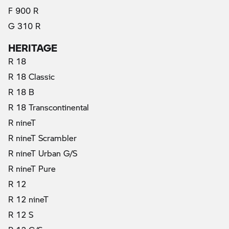
F 900 R
G 310 R
HERITAGE
R 18
R 18 Classic
R 18 B
R 18 Transcontinental
R nineT
R nineT Scrambler
R nineT Urban G/S
R nineT Pure
R 12
R 12 nineT
R 12 S