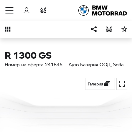
Към основното съдържание
Вход
Cравнете
Преглед
R 1300 GS
Номер на оферта 241845
Ауто Бавария ООД
, Sofia
Галерия
Toggl