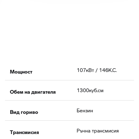
Мощност
107кВт / 146К.С.
Обем на двигателя
1300куб.cм
Вид гориво
Бензин
Tрансмисия
Ръчна трансмисия