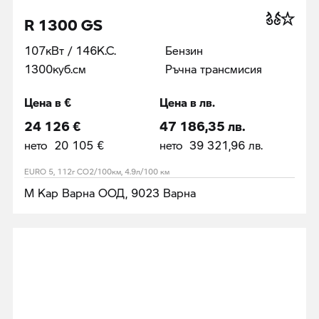
R 1300 GS
107кВт / 146К.С.
Бензин
1300куб.cм
Ръчна трансмисия
Цена в €
Цена в лв.
24 126 €
47 186,35 лв.
нето 20 105 €
нето 39 321,96 лв.
EURO 5, 112г CO2/100км, 4.9л/100 км
М Кар Варна ООД, 9023 Варна