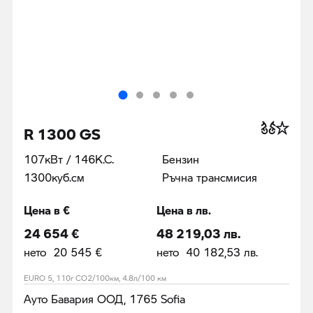
R 1300 GS
107кВт / 146К.С.
Бензин
1300куб.cм
Ръчна трансмисия
Цена в €
Цена в лв.
24 654 €
48 219,03 лв.
нето 20 545 €
нето 40 182,53 лв.
EURO 5, 110г CO2/100км, 4.8л/100 км
Ауто Бавария ООД, 1765 Sofia