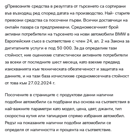
gПревозните средства в резултата от търсенето са сортирани
във възходящ ред според датата на производство. Най- старите
превозни средства са посочени първи. Всички доставчици на
онлайн пазара са предприемачи. Средномесечният брой
активни потребители на търсенето на нови автомобили BMW в
Европейския съюз в съответствие с член 24, ал. 2 на Закона за
дигиталните услуги е под 50 000. За да определим тази
стойност, ние оценихме статистически активните потребители
за всеки от последните шест месеца, като взехме предвид
изискванията към техническата обезпеченост и защитата на
данните, и на тази база изчислихме средномесечната стойност
от това към 27.02.2024 г.
Посочените в страниците с продуктови данни налични
подобни автомобили са подбрани въз основа на съответствия в
най-важните параметри като модел, цена, цвят, джанти, тип
скоростна кутия или тапицерия спрямо избрания автомобил.
Редът на показаните налични подобни автомобили се
определя от наличността и процента на съответствие.