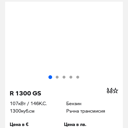
R 1300 GS
107кВт / 146К.С.
Бензин
1300куб.cм
Ръчна трансмисия
Цена в €
Цена в лв.