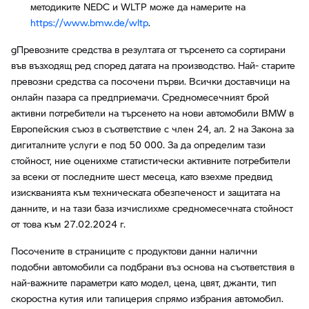
методиките NEDC и WLTP може да намерите на
https://www.bmw.de/wltp
.
gПревозните средства в резултата от търсенето са сортирани
във възходящ ред според датата на производство. Най- старите
превозни средства са посочени първи. Всички доставчици на
онлайн пазара са предприемачи. Средномесечният брой
активни потребители на търсенето на нови автомобили BMW в
Европейския съюз в съответствие с член 24, ал. 2 на Закона за
дигиталните услуги е под 50 000. За да определим тази
стойност, ние оценихме статистически активните потребители
за всеки от последните шест месеца, като взехме предвид
изискванията към техническата обезпеченост и защитата на
данните, и на тази база изчислихме средномесечната стойност
от това към 27.02.2024 г.
Посочените в страниците с продуктови данни налични
подобни автомобили са подбрани въз основа на съответствия в
най-важните параметри като модел, цена, цвят, джанти, тип
скоростна кутия или тапицерия спрямо избрания автомобил.