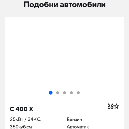
Подобни автомобили
C 400 X
25кВт / 34К.С.
Бензин
350куб.cм
Автоматик