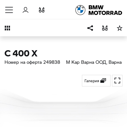
Към основното съдържание
Вход
Cравнете
Преглед
C 400 X
Номер на оферта 249838
М Кар Варна ООД
, Варна
Галерия
Toggl