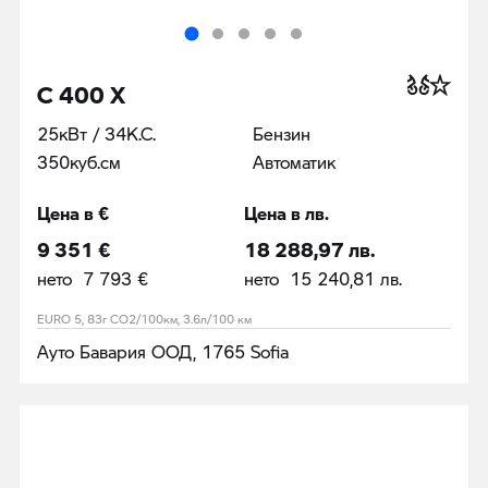
C 400 X
25кВт / 34К.С.
Бензин
350куб.cм
Автоматик
Цена в €
Цена в лв.
9 351 €
18 288,97 лв.
нето 7 793 €
нето 15 240,81 лв.
EURO 5, 83г CO2/100км, 3.6л/100 км
Ауто Бавария ООД, 1765 Sofia