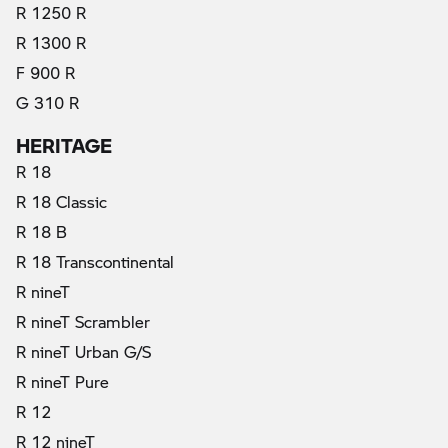
R 1250 R
R 1300 R
F 900 R
G 310 R
HERITAGE
R 18
R 18 Classic
R 18 B
R 18 Transcontinental
R nineT
R nineT Scrambler
R nineT Urban G/S
R nineT Pure
R 12
R 12 nineT