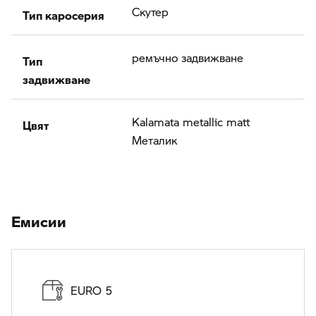
Тип каросерия
Скутер
Тип
ремъчно задвижване
задвижване
Цвят
Kalamata metallic matt
Meталик
Eмисии
EURO 5