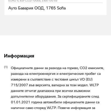
EURO 5, 83г CO2/100км, 3.6л/100 км
Ауто Бавария ООД, 1765 Sofia
Информация
Официалните данни за разхода на гориво, CO2 емисиите,
разхода на електроенергия и електрическия пробег са
измерени в съответствие с тестовия цикъл VO (EU)
715/2007 във версията, валидна за този модел. WLTP
данните отчитат диапазона при всички възможни
допълнителни оборудвания. За сертифицираните след
01.01.2021 година автомобили официалните данни са
налични само според WLTP. Повече информация за