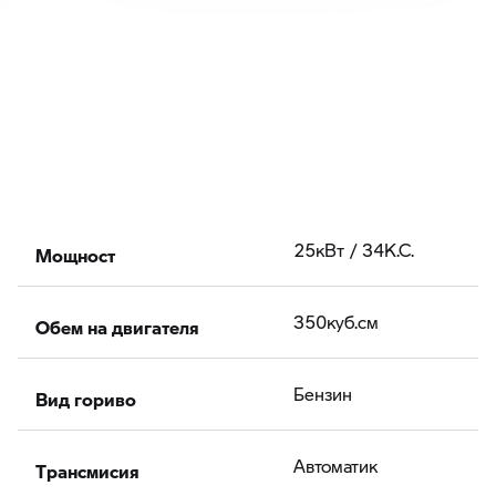
Мощност
25кВт / 34К.С.
Обем на двигателя
350куб.cм
Вид гориво
Бензин
Tрансмисия
Автоматик