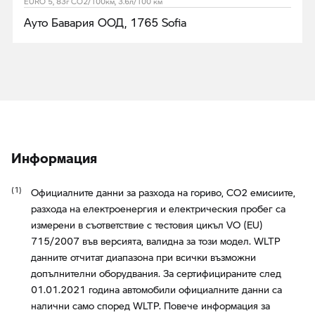
EURO 5, 83г CO2/100км, 3.6л/100 км
Ауто Бавария ООД, 1765 Sofia
Информация
Официалните данни за разхода на гориво, CO2 емисиите,
разхода на електроенергия и електрическия пробег са
измерени в съответствие с тестовия цикъл VO (EU)
715/2007 във версията, валидна за този модел. WLTP
данните отчитат диапазона при всички възможни
допълнителни оборудвания. За сертифицираните след
01.01.2021 година автомобили официалните данни са
налични само според WLTP. Повече информация за