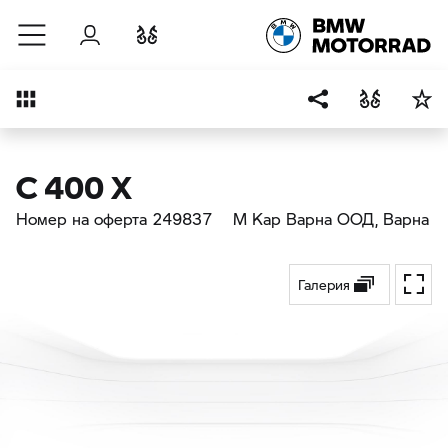
Към основното съдържание
Вход
Cравнете
Преглед
C 400 X
Номер на оферта 249837
М Кар Варна ООД
, Варна
Галерия
Toggl