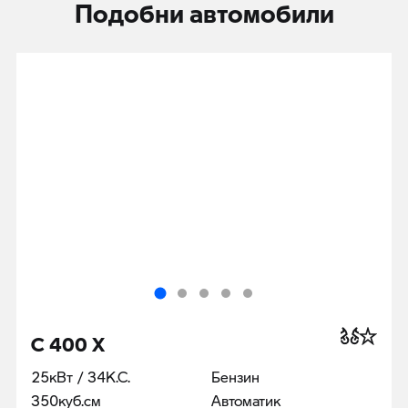
Подобни автомобили
C 400 X
25кВт / 34К.С.
Бензин
350куб.cм
Автоматик