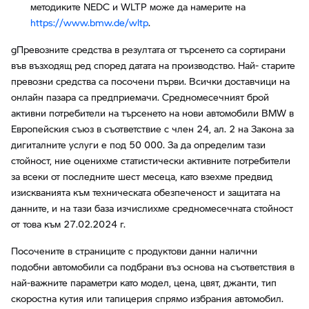
методиките NEDC и WLTP може да намерите на
https://www.bmw.de/wltp
.
gПревозните средства в резултата от търсенето са сортирани
във възходящ ред според датата на производство. Най- старите
превозни средства са посочени първи. Всички доставчици на
онлайн пазара са предприемачи. Средномесечният брой
активни потребители на търсенето на нови автомобили BMW в
Европейския съюз в съответствие с член 24, ал. 2 на Закона за
дигиталните услуги е под 50 000. За да определим тази
стойност, ние оценихме статистически активните потребители
за всеки от последните шест месеца, като взехме предвид
изискванията към техническата обезпеченост и защитата на
данните, и на тази база изчислихме средномесечната стойност
от това към 27.02.2024 г.
Посочените в страниците с продуктови данни налични
подобни автомобили са подбрани въз основа на съответствия в
най-важните параметри като модел, цена, цвят, джанти, тип
скоростна кутия или тапицерия спрямо избрания автомобил.