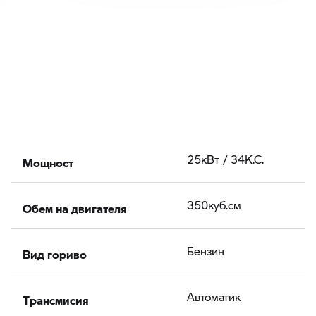
Мощност
25кВт / 34К.С.
Обем на двигателя
350куб.cм
Вид гориво
Бензин
Tрансмисия
Автоматик