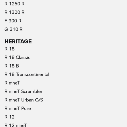
R 1250 R
R 1300 R
F 900 R
G 310 R
HERITAGE
R 18
R 18 Classic
R 18 B
R 18 Transcontinental
R nineT
R nineT Scrambler
R nineT Urban G/S
R nineT Pure
R 12
R 12 nineT