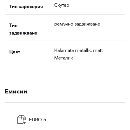
Тип каросерия
Скутер
Тип
ремъчно задвижване
задвижване
Цвят
Kalamata metallic matt
Meталик
Eмисии
EURO 5