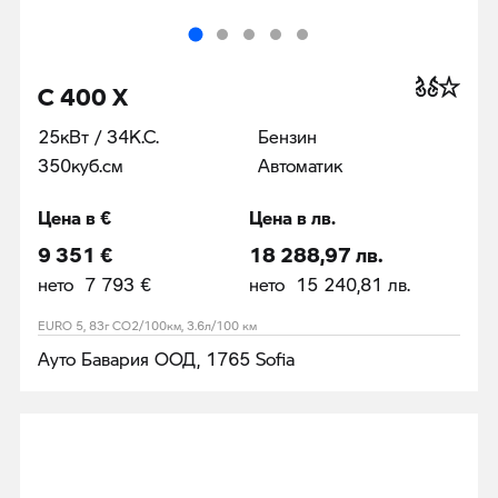
C 400 X
25кВт / 34К.С.
Бензин
350куб.cм
Автоматик
Цена в €
Цена в лв.
9 351 €
18 288,97 лв.
нето 7 793 €
нето 15 240,81 лв.
EURO 5, 83г CO2/100км, 3.6л/100 км
Ауто Бавария ООД, 1765 Sofia