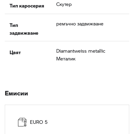
Тип каросерия
Скутер
Тип
ремъчно задвижване
задвижване
Цвят
Diamantweiss metallic
Meталик
Eмисии
EURO 5