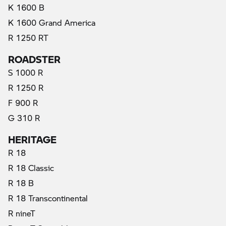
K 1600 B
K 1600 Grand America
R 1250 RT
ROADSTER
S 1000 R
R 1250 R
F 900 R
G 310 R
HERITAGE
R 18
R 18 Classic
R 18 B
R 18 Transcontinental
R nineT