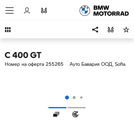
Към основното съдържание
Вход
Cравнете
Преглед
C 400 GT
Номер на оферта 255265
Ауто Бавария ООД
, Sofia
Галерия
360° Eкстериор