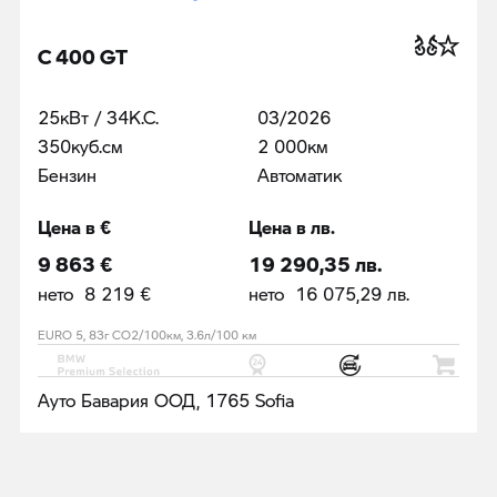
C 400 GT
25кВт / 34К.С.
03/2026
350куб.cм
2 000км
Бензин
Автоматик
Цена в €
Цена в лв.
9 863 €
19 290,35 лв.
нето 8 219 €
нето 16 075,29 лв.
EURO 5, 83г CO2/100км, 3.6л/100 км
Ауто Бавария ООД, 1765 Sofia