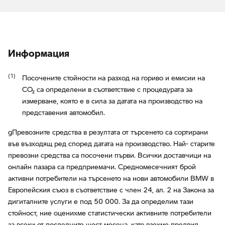
Информация
Посочените стойности на разход на гориво и емисии на
CO₂ са определени в съответствие с процедурата за
измерване, която е в сила за датата на производство на
представения автомобил.
gПревозните средства в резултата от търсенето са сортирани
във възходящ ред според датата на производство. Най- старите
превозни средства са посочени първи. Всички доставчици на
онлайн пазара са предприемачи. Средномесечният брой
активни потребители на търсенето на нови автомобили BMW в
Европейския съюз в съответствие с член 24, ал. 2 на Закона за
дигиталните услуги е под 50 000. За да определим тази
стойност, ние оценихме статистически активните потребители
за всеки от последните шест месеца, като взехме предвид