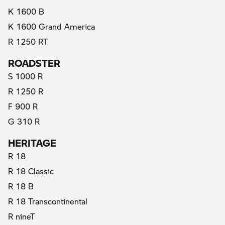
K 1600 B
K 1600 Grand America
(актуални)
R 1250 RT
ROADSTER
S 1000 R
R 1250 R
F 900 R
G 310 R
HERITAGE
R 18
R 18 Classic
R 18 B
R 18 Transcontinental
R nineT