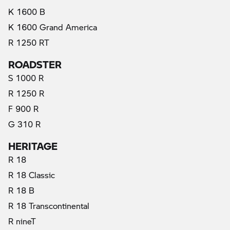
K 1600 B
K 1600 Grand America
R 1250 RT
ROADSTER
S 1000 R
R 1250 R
F 900 R
(актуални)
G 310 R
HERITAGE
R 18
R 18 Classic
R 18 B
R 18 Transcontinental
R nineT