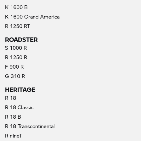
K 1600 B
K 1600 Grand America
R 1250 RT
ROADSTER
S 1000 R
R 1250 R
F 900 R
G 310 R
HERITAGE
R 18
R 18 Classic
R 18 B
R 18 Transcontinental
R nineT