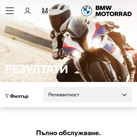
Към основното съдържание
Вход
Cравнете
РЕЗУЛТАТИ
Сортиране по
Филтър
Пълно обслужване.