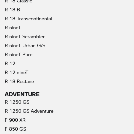
R 18 Classic
R 18 B
R 18 Transcontinental
R nineT
R nineT Scrambler
R nineT Urban G/S
R nineT Pure
R 12
R 12 nineT
R 18 Roctane
ADVENTURE
R 1250 GS
R 1250 GS Adventure
F 900 XR
F 850 GS