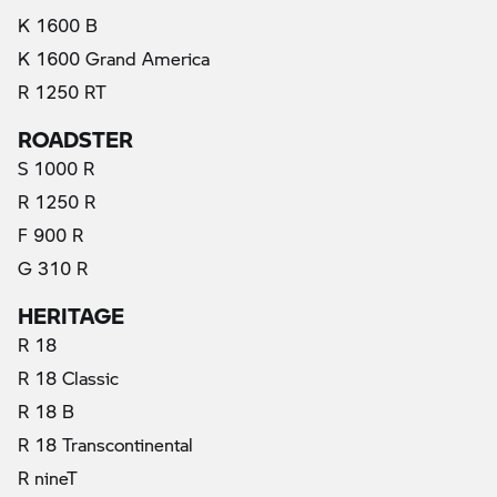
K 1600 B
K 1600 Grand America
R 1250 RT
ROADSTER
S 1000 R
R 1250 R
F 900 R
G 310 R
HERITAGE
R 18
R 18 Classic
R 18 B
R 18 Transcontinental
R nineT