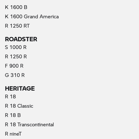
K 1600 B
K 1600 Grand America
R 1250 RT
ROADSTER
S 1000 R
R 1250 R
F 900 R
G 310 R
HERITAGE
R 18
R 18 Classic
R 18 B
R 18 Transcontinental
(актуални)
R nineT