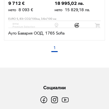
9 712 €
18 995,02 лв.
нето 8 093 €
нето 15 829,18 лв.
EURO 5, 83г CO2/100км, 3.6л/100 км
Ауто Бавария ООД, 1765 Sofia
1
(текуща страница)
Социални