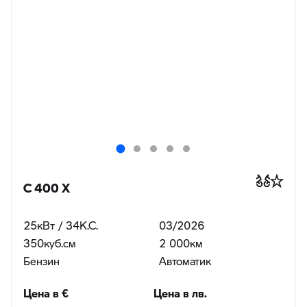
C 400 X
25кВт / 34К.С.
03/2026
350куб.cм
2 000км
Бензин
Автоматик
Цена в €
Цена в лв.