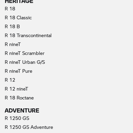
R 18
R 18 Classic
R 18 B
R 18 Transcontinental
R nineT
R nineT Scrambler
R nineT Urban G/S
R nineT Pure
R 12
R 12 nineT
R 18 Roctane
ADVENTURE
R 1250 GS
R 1250 GS Adventure