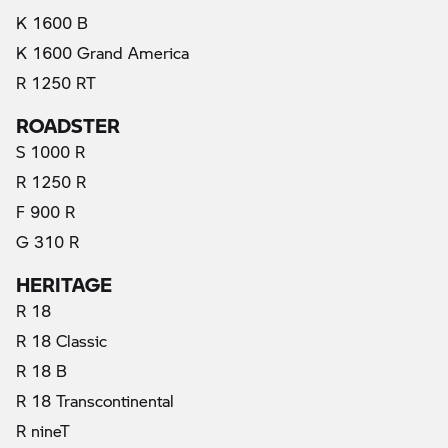
K 1600 B
K 1600 Grand America
R 1250 RT
ROADSTER
S 1000 R
R 1250 R
F 900 R
G 310 R
HERITAGE
R 18
R 18 Classic
R 18 B
R 18 Transcontinental
R nineT