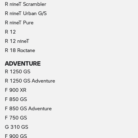
R nineT Scrambler
R nineT Urban G/S
R nineT Pure
R 12
R 12 nineT
R 18 Roctane
ADVENTURE
R 1250 GS
R 1250 GS Adventure
F 900 XR
(актуални)
F 850 GS
F 850 GS Adventure
F 750 GS
G 310 GS
F 900 GS