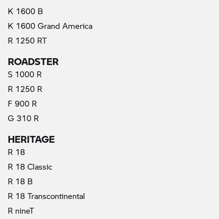
K 1600 B
K 1600 Grand America
R 1250 RT
ROADSTER
S 1000 R
R 1250 R
F 900 R
G 310 R
HERITAGE
R 18
R 18 Classic
R 18 B
R 18 Transcontinental
R nineT