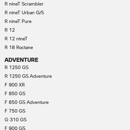
R nineT Scrambler
R nineT Urban G/S
R nineT Pure
R 12
R 12 nineT
R 18 Roctane
ADVENTURE
R 1250 GS
R 1250 GS Adventure
F 900 XR
F 850 GS
F 850 GS Adventure
(актуални)
F 750 GS
G 310 GS
F 900 GS