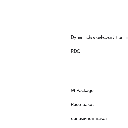
Dynamickљ ovlєdєnў tlumiі
RDC
M Package
Race paket
динамичен пакет