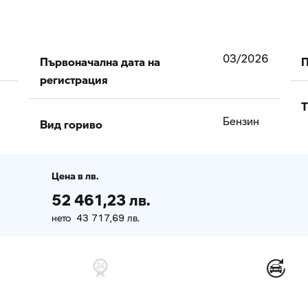
Първоначална дата на
П
03/2026
регистрация
T
Вид гориво
Бензин
Цена в лв.
52 461,23 лв.
нето 43 717,69 лв.