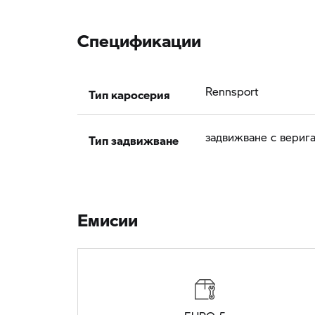
Спецификации
Тип каросерия
Rennsport
Тип задвижване
задвижване с вериг
Eмисии