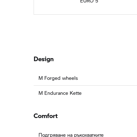
EURO 5
Design
M Forged wheels
M Endurance Kette
Comfort
Подгряване на ръкохватките