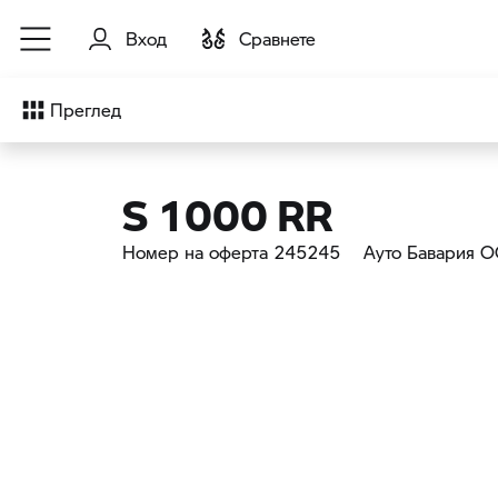
Към основното съдържание
Вход
Cравнете
Преглед
S 1000 RR
Номер на оферта 245245
Ауто Бавария 