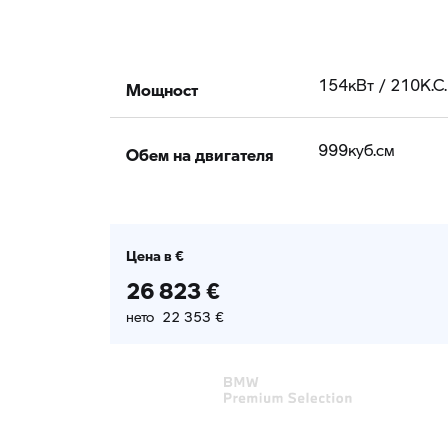
Мощност
154кВт / 210К.С.
Обем на двигателя
999куб.cм
Цена в €
26 823 €
нето 22 353 €