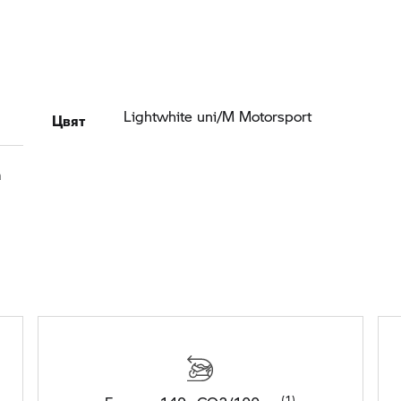
Цвят
Lightwhite uni/M Motorsport
а