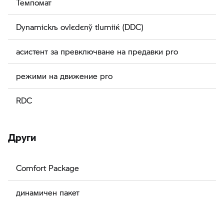
Темпомат
Dynamickљ ovlєdєnў tlumiіќ (DDC)
асистент за превключване на предавки pro
режими на движение pro
RDC
Други
Comfort Package
динамичен пакет