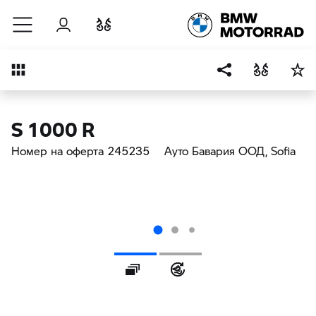
Към основното съдържание
Вход
Cравнете
Преглед
S 1000 R
Номер на оферта 245235
Ауто Бавария ООД
, Sofia
Галерия
360° Eкстериор