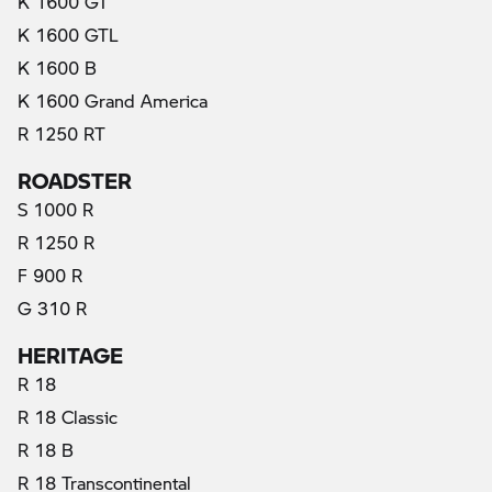
K 1600 GT
K 1600 GTL
K 1600 B
K 1600 Grand America
R 1250 RT
ROADSTER
S 1000 R
R 1250 R
F 900 R
G 310 R
HERITAGE
R 18
R 18 Classic
R 18 B
R 18 Transcontinental