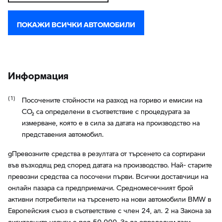
ПОКАЖИ ВСИЧКИ АВТОМОБИЛИ
Информация
Посочените стойности на разход на гориво и емисии на
CO₂ са определени в съответствие с процедурата за
измерване, която е в сила за датата на производство на
представения автомобил.
gПревозните средства в резултата от търсенето са сортирани
във възходящ ред според датата на производство. Най- старите
превозни средства са посочени първи. Всички доставчици на
онлайн пазара са предприемачи. Средномесечният брой
активни потребители на търсенето на нови автомобили BMW в
Европейския съюз в съответствие с член 24, ал. 2 на Закона за
дигиталните услуги е под 50 000. За да определим тази