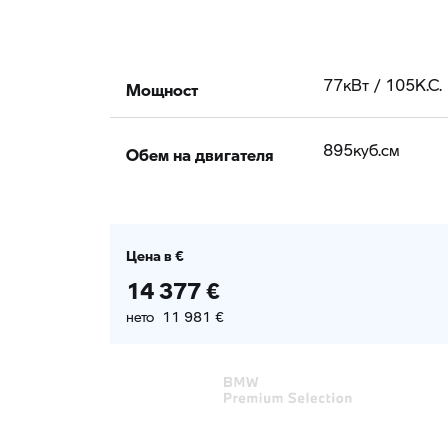
Мощност
77кВт / 105К.С.
Обем на двигателя
895куб.cм
Цена в €
14 377 €
нето 11 981 €