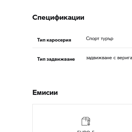
Спецификации
Тип каросерия
Спорт турър
Тип задвижване
задвижване с вериг
Eмисии