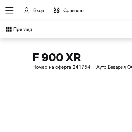
Към основното съдържание
Вход
Cравнете
Преглед
F 900 XR
Номер на оферта 241754
Ауто Бавария 