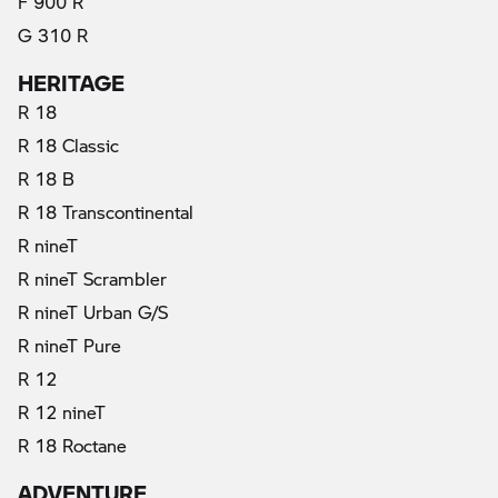
F 900 R
G 310 R
HERITAGE
R 18
R 18 Classic
R 18 B
R 18 Transcontinental
R nineT
R nineT Scrambler
R nineT Urban G/S
R nineT Pure
R 12
R 12 nineT
R 18 Roctane
ADVENTURE