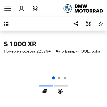
Към основното съдържание
Вход
Cравнете
Преглед
S 1000 XR
Номер на оферта 223794
Ауто Бавария ООД
, Sofia
Галерия
360° Eкстериор