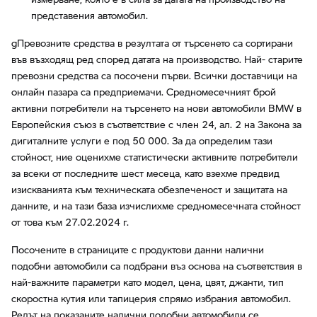
представения автомобил.
gПревозните средства в резултата от търсенето са сортирани
във възходящ ред според датата на производство. Най- старите
превозни средства са посочени първи. Всички доставчици на
онлайн пазара са предприемачи. Средномесечният брой
активни потребители на търсенето на нови автомобили BMW в
Европейския съюз в съответствие с член 24, ал. 2 на Закона за
дигиталните услуги е под 50 000. За да определим тази
стойност, ние оценихме статистически активните потребители
за всеки от последните шест месеца, като взехме предвид
изискванията към техническата обезпеченост и защитата на
данните, и на тази база изчислихме средномесечната стойност
от това към 27.02.2024 г.
Посочените в страниците с продуктови данни налични
подобни автомобили са подбрани въз основа на съответствия в
най-важните параметри като модел, цена, цвят, джанти, тип
скоростна кутия или тапицерия спрямо избрания автомобил.
Редът на показаните налични подобни автомобили се