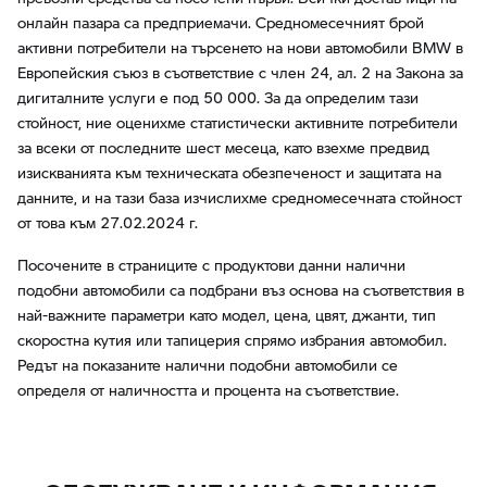
онлайн пазара са предприемачи. Средномесечният брой
активни потребители на търсенето на нови автомобили BMW в
Европейския съюз в съответствие с член 24, ал. 2 на Закона за
дигиталните услуги е под 50 000. За да определим тази
стойност, ние оценихме статистически активните потребители
за всеки от последните шест месеца, като взехме предвид
изискванията към техническата обезпеченост и защитата на
данните, и на тази база изчислихме средномесечната стойност
от това към 27.02.2024 г.
Посочените в страниците с продуктови данни налични
подобни автомобили са подбрани въз основа на съответствия в
най-важните параметри като модел, цена, цвят, джанти, тип
скоростна кутия или тапицерия спрямо избрания автомобил.
Редът на показаните налични подобни автомобили се
определя от наличността и процента на съответствие.
ОБСЛУЖВАНЕ И ИНФОРМАЦИЯ.