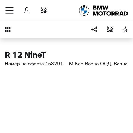
Към основното съдържание
Вход
Cравнете
Преглед
R 12 NineT
Номер на оферта 153291
М Кар Варна ООД
, Варна