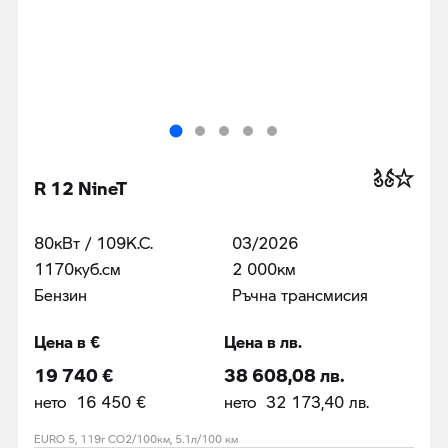
R 12 NineT
80кВт / 109К.С.
03/2026
1170куб.cм
2 000км
Бензин
Ръчна трансмисия
Цена в €
Цена в лв.
19 740 €
38 608,08 лв.
нето 16 450 €
нето 32 173,40 лв.
EURO 5, 119г CO2/100км, 5.1л/100 км