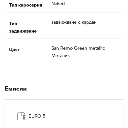
Тип каросерия
Naked
Тип
задвижване с кардан
задвижване
Цвят
San Remo Green metallic
Meталик
Eмисии
EURO 5