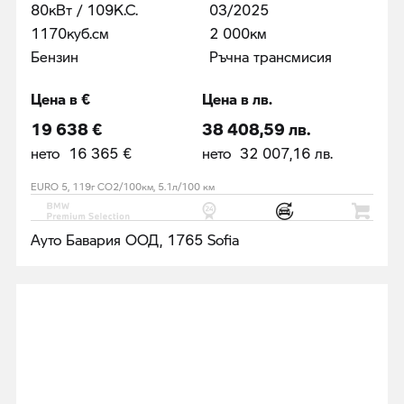
80кВт / 109К.С.
03/2025
1170куб.cм
2 000км
Бензин
Ръчна трансмисия
Цена в €
Цена в лв.
19 638 €
38 408,59 лв.
нето 16 365 €
нето 32 007,16 лв.
EURO 5, 119г CO2/100км, 5.1л/100 км
Ауто Бавария ООД, 1765 Sofia