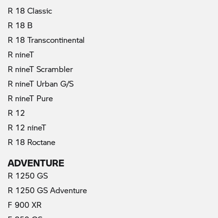
R 18 Classic
R 18 B
R 18 Transcontinental
R nineT
R nineT Scrambler
R nineT Urban G/S
R nineT Pure
R 12
R 12 nineT
R 18 Roctane
ADVENTURE
R 1250 GS
R 1250 GS Adventure
F 900 XR