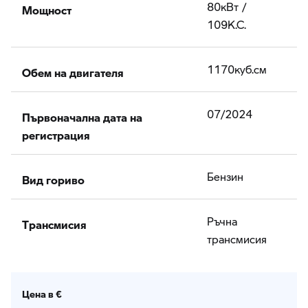
Мощност
80кВт /
109К.С.
Обем на двигателя
1170куб.cм
Първоначална дата на
07/2024
регистрация
Вид гориво
Бензин
Tрансмисия
Ръчна
трансмисия
Цена в €