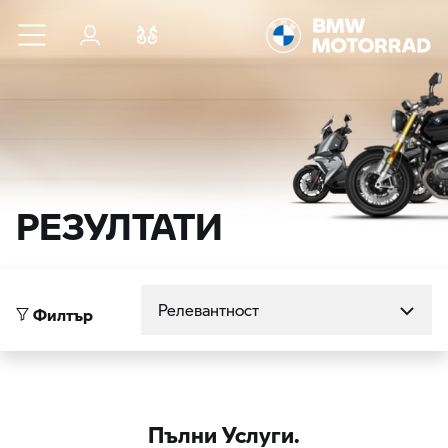
Към основното съдържание
Вход
Cравнете
РЕЗУЛТАТИ
Сортиране по
Филтър
Пълни Услуги.