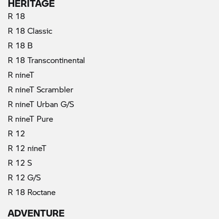
HERITAGE
R 18
R 18 Classic
R 18 B
R 18 Transcontinental
R nineT
R nineT Scrambler
R nineT Urban G/S
R nineT Pure
R 12
R 12 nineT
R 12 S
R 12 G/S
R 18 Roctane
ADVENTURE