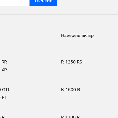
Намерете дилър
 RR
R 1250 RS
 XR
0 GTL
K 1600 B
0 RT
 R
R 1300 R