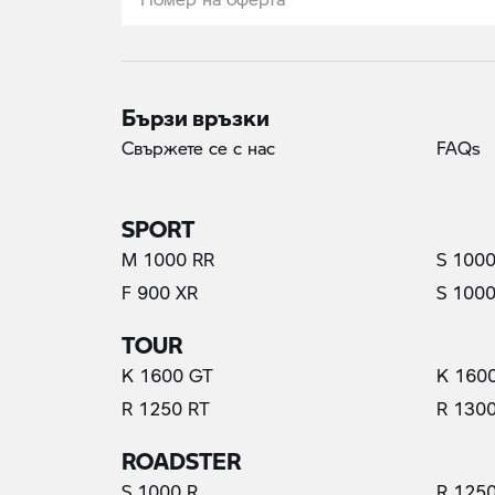
Бързи връзки
Свържете се с нас
FAQs
SPORT
M 1000 RR
S 1000
F 900 XR
S 1000
TOUR
K 1600 GT
K 160
R 1250 RT
R 130
ROADSTER
S 1000 R
R 1250