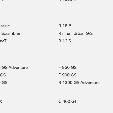
lassic
R 18 B
T Scrambler
R nineT Urban G/S
ineT
R 12 S
 GS Adventure
F 850 GS
 GS
F 900 GS
0 GS
R 1300 GS Adventure
X
C 400 GT