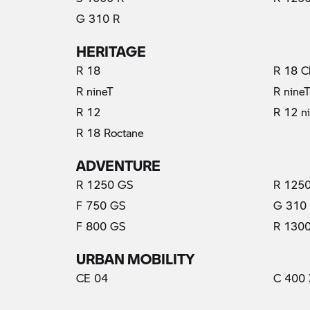
G 310 R
HERITAGE
R 18
R 18 C
R nineT
R nine
R 12
R 12 n
R 18 Roctane
ADVENTURE
R 1250 GS
R 1250
F 750 GS
G 310
F 800 GS
R 130
URBAN MOBILITY
CE 04
C 400 