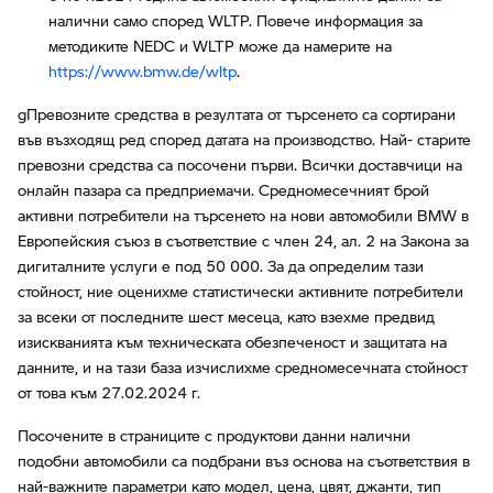
налични само според WLTP. Повече информация за
методиките NEDC и WLTP може да намерите на
https://www.bmw.de/wltp
.
gПревозните средства в резултата от търсенето са сортирани
във възходящ ред според датата на производство. Най- старите
превозни средства са посочени първи. Всички доставчици на
онлайн пазара са предприемачи. Средномесечният брой
активни потребители на търсенето на нови автомобили BMW в
Европейския съюз в съответствие с член 24, ал. 2 на Закона за
дигиталните услуги е под 50 000. За да определим тази
стойност, ние оценихме статистически активните потребители
за всеки от последните шест месеца, като взехме предвид
изискванията към техническата обезпеченост и защитата на
данните, и на тази база изчислихме средномесечната стойност
от това към 27.02.2024 г.
Посочените в страниците с продуктови данни налични
подобни автомобили са подбрани въз основа на съответствия в
най-важните параметри като модел, цена, цвят, джанти, тип