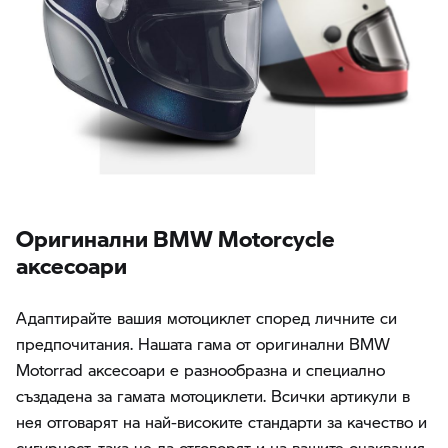
Oригинални BMW Motorcycle
аксесоари
Адаптирайте вашия мотоциклет според личните си
предпочитания. Нашата гама от оригинални BMW
Motorrad аксесоари е разнообразна и специално
създадена за гамата мотоциклети. Всички артикули в
нея отговарят на най-високите стандарти за качество и
сигурност, така че да отговорят и на вашите очаквания.