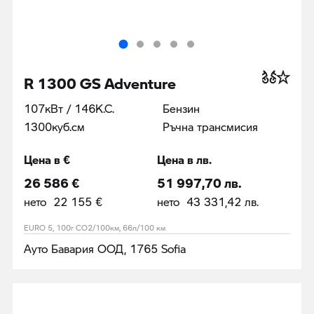
R 1300 GS Adventure
107кВт / 146К.С.
Бензин
1300куб.cм
Ръчна трансмисия
Цена в €
Цена в лв.
26 586 €
51 997,70 лв.
нето 22 155 €
нето 43 331,42 лв.
EURO 5, 100г CO2/100км, 66л/100 км
Ауто Бавария ООД, 1765 Sofia