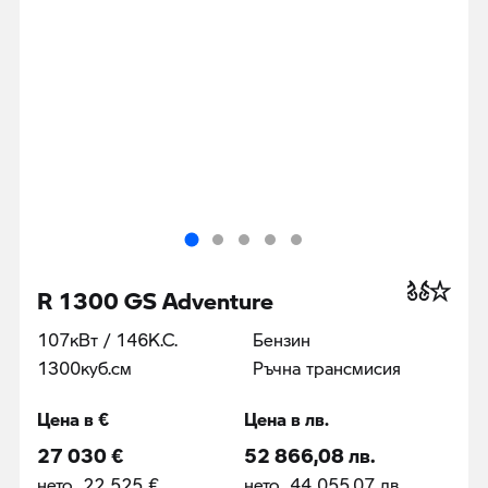
R 1300 GS Adventure
107кВт / 146К.С.
Бензин
1300куб.cм
Ръчна трансмисия
Цена в €
Цена в лв.
27 030 €
52 866,08 лв.
нето 22 525 €
нето 44 055,07 лв.