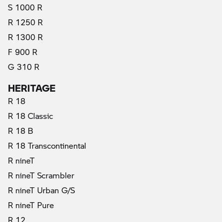
S 1000 R
R 1250 R
R 1300 R
F 900 R
G 310 R
HERITAGE
R 18
R 18 Classic
R 18 B
R 18 Transcontinental
R nineT
R nineT Scrambler
R nineT Urban G/S
R nineT Pure
R 12