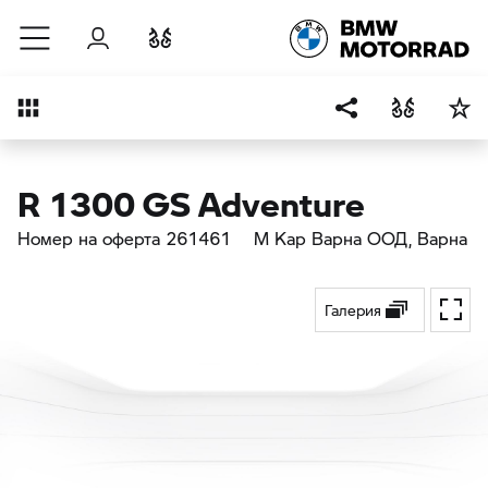
Към основното съдържание
Вход
Cравнете
Преглед
R 1300 GS Adventure
Номер на оферта 261461
М Кар Варна ООД
, Варна
Галерия
Toggl