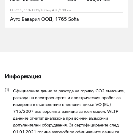
EURO 5, 113г CO2/100км, 4.9л/100 км
Ауто Бавария ООД, 1765 Sofia
Информация
Официалните данни за разхода на гориво, CO2 емисиите,
разхода на електроенергия и електрическия пробег са
измерени в съответствие с тестовия цикъл VO (EU)
715/2007 във версията, валидна за този модел. WLTP
данните отчитат диапазона при всички възможни
допълнителни оборудвания. За сертифицираните след
01.01.2021 година автомобили официалните данни са