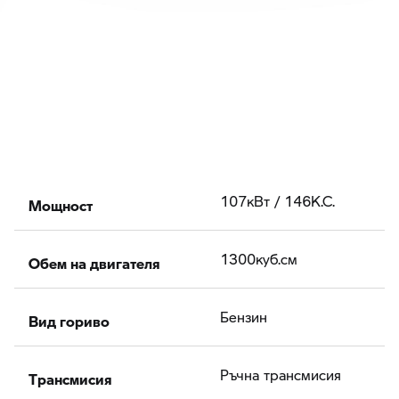
Мощност
107кВт / 146К.С.
Обем на двигателя
1300куб.cм
Вид гориво
Бензин
Tрансмисия
Ръчна трансмисия