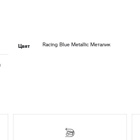
Цвят
Racing Blue Metallic Meталик
н