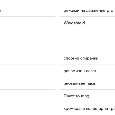
е
режими на движение pro
Windshield
спортни спирачки
динамичен пакет
иновативен пакет
Пакет touring
хромирана колекторна тр