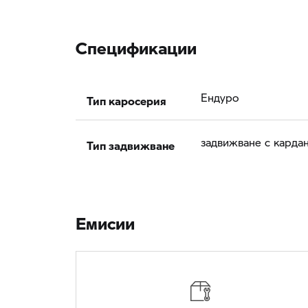
Спецификации
Тип каросерия
Ендуро
Тип задвижване
задвижване с карда
Eмисии