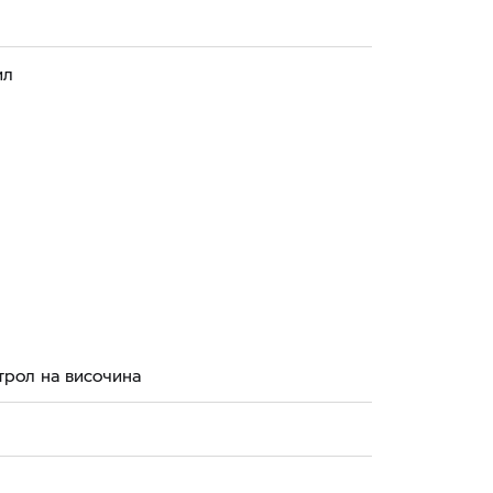
ил
трол на височина