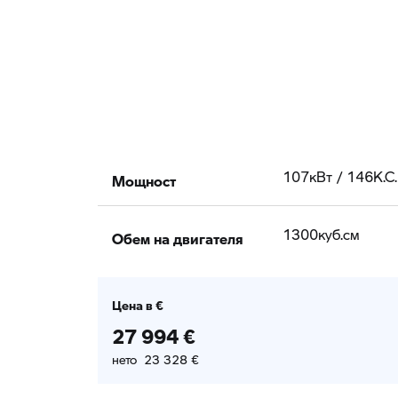
Мощност
107кВт / 146К.С.
Обем на двигателя
1300куб.cм
Цена в €
27 994 €
нето 23 328 €