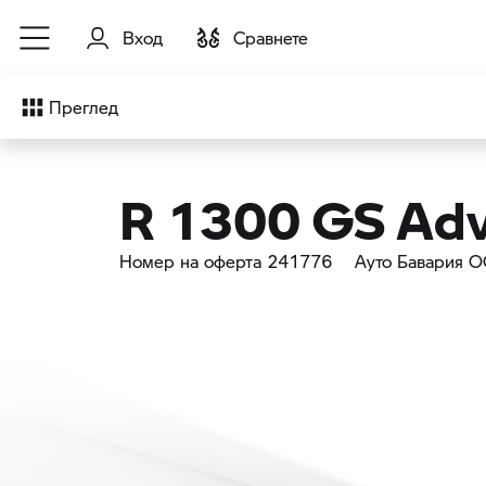
Към основното съдържание
Вход
Cравнете
Преглед
R 1300 GS Adv
Номер на оферта 241776
Ауто Бавария 