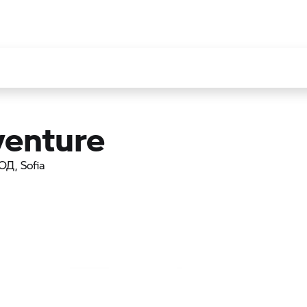
enture
ООД
, Sofia