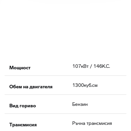
Мощност
107кВт / 146К.С.
Обем на двигателя
1300куб.cм
Вид гориво
Бензин
Tрансмисия
Ръчна трансмисия