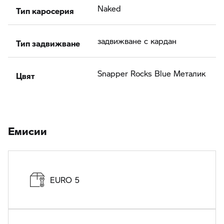
Тип каросерия
Naked
Тип задвижване
задвижване с кардан
Цвят
Snapper Rocks Blue Meталик
Eмисии
EURO 5