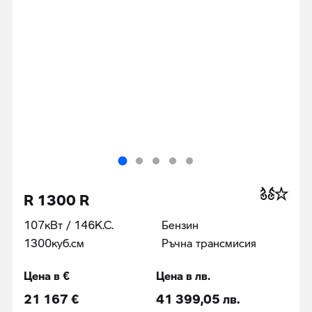
R 1300 R
107кВт / 146К.С.
Бензин
1300куб.cм
Ръчна трансмисия
Цена в €
Цена в лв.
21 167 €
41 399,05 лв.