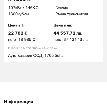
107кВт / 146К.С.
Бензин
1300куб.cм
Ръчна трансмисия
Цена в €
Цена в лв.
22 782 €
44 557,72 лв.
нето 18 985 €
нето 37 131,43 лв.
EURO 5, 112г CO2/100км, 4.9л/100 км
Ауто Бавария ООД, 1765 Sofia
Информация