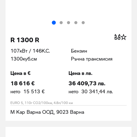
R 1300 R
107кВт / 146К.С.
Бензин
1300куб.cм
Ръчна трансмисия
Цена в €
Цена в лв.
18 616 €
36 409,73 лв.
нето 15 513 €
нето 30 341,44 лв.
EURO 5, 110г CO2/100км, 4.8л/100 км
М Кар Варна ООД, 9023 Варна