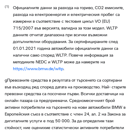
Официалните данни за разхода на гориво, CO2 емисиите,
разхода на електроенергия и електрическия пробег са
измерени в съответствие с тестовия цикъл VO (EU)
715/2007 във версията, валидна за този модел. WLTP
данните отчитат диапазона при всички възможни
допълнителни оборудвания. За сертифицираните след
01.01.2021 година автомобили официалните данни са
налични само според WLTP. Повече информация за
методиките NEDC и WLTP може да намерите на
https://www.bmw.de/wltp
.
gПревозните средства в резултата от търсенето са сортирани
във възходящ ред според датата на производство. Най- старите
превозни средства са посочени първи. Всички доставчици на
онлайн пазара са предприемачи. Средномесечният брой
активни потребители на търсенето на нови автомобили BMW в
Европейския съюз в съответствие с член 24, ал. 2 на Закона за
дигиталните услуги е под 50 000. За да определим тази
стойност, ние оценихме статистически активните потребители