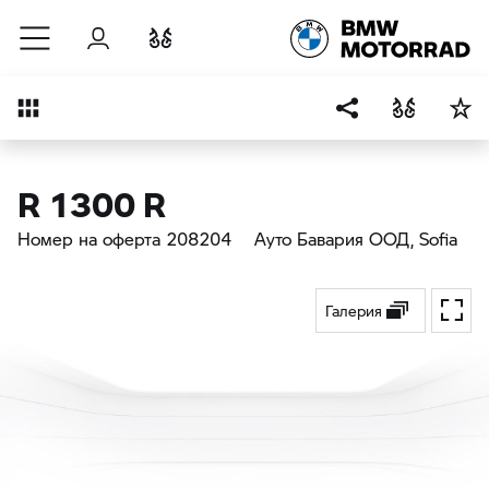
Към основното съдържание
Вход
Cравнете
Преглед
R 1300 R
Номер на оферта 208204
Ауто Бавария ООД
, Sofia
Галерия
Toggl