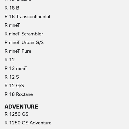
R 18 B
R 18 Transcontinental
R nineT
R nineT Scrambler
R nineT Urban G/S
R nineT Pure
R 12
R 12 nineT
R 12 S
R 12 G/S
R 18 Roctane
ADVENTURE
R 1250 GS
R 1250 GS Adventure