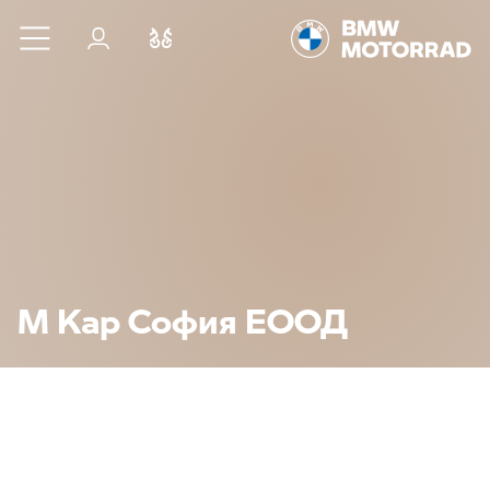
Към основното съдържание
Вход
Cравнете
М Кар София ЕООД