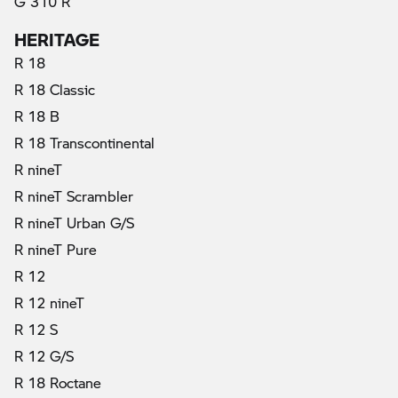
G 310 R
HERITAGE
R 18
R 18 Classic
R 18 B
R 18 Transcontinental
R nineT
R nineT Scrambler
R nineT Urban G/S
R nineT Pure
R 12
R 12 nineT
R 12 S
R 12 G/S
R 18 Roctane