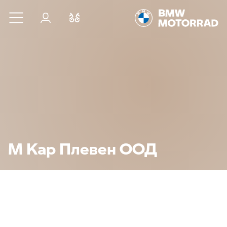
Към основното съдържание
Вход
Cравнете
М Кар Плевен ООД