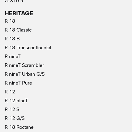
G 310 R
HERITAGE
R 18
R 18 Classic
R 18 B
R 18 Transcontinental
R nineT
R nineT Scrambler
R nineT Urban G/S
R nineT Pure
R 12
R 12 nineT
R 12 S
R 12 G/S
R 18 Roctane