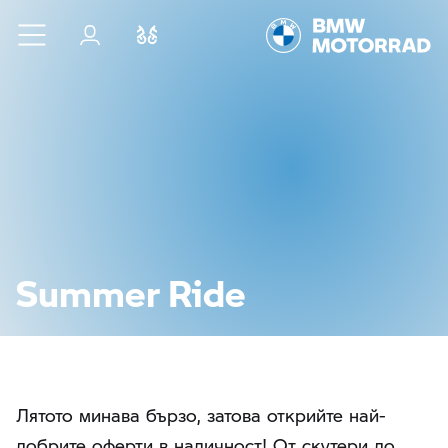
Към основното съдържание
Вход
Cравнете
Summer Ride
Лятото минава бързо, затова открийте най-
добрите оферти в наличност! От скутери до