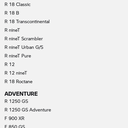
R 18 Classic
R 18 B
R 18 Transcontinental
R nineT
R nineT Scrambler
R nineT Urban G/S
R nineT Pure
R 12
R 12 nineT
R 18 Roctane
ADVENTURE
R 1250 GS
R 1250 GS Adventure
F 900 XR
F 850 GS