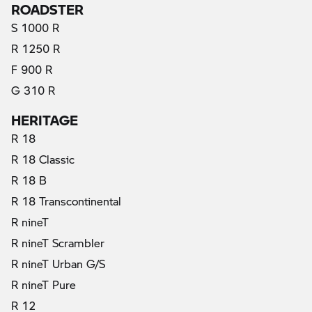
ROADSTER
S 1000 R
R 1250 R
F 900 R
G 310 R
HERITAGE
R 18
R 18 Classic
R 18 B
R 18 Transcontinental
R nineT
R nineT Scrambler
R nineT Urban G/S
R nineT Pure
R 12